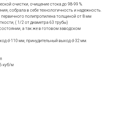
ской очистки, очищение стока до 98-99 %.
ния, собрала в себе технологичность и надежность.
з первичного полипропилена толщиной от 8 мм
кости, ( 1/2 от диаметра 63 трубы)
состоянии, а так же в готовом заводском
ход d-110 мм, принудительный выход d-32 мм.
л
6 куб/м