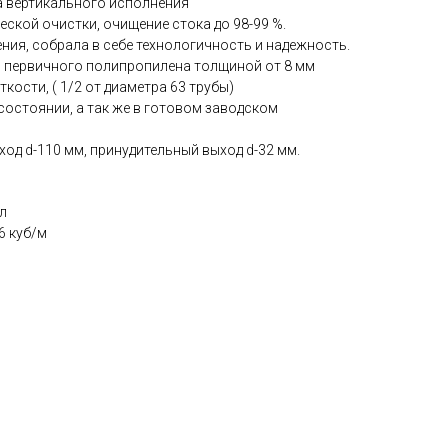
а вертикального исполнения
ской очистки, очищение стока до 98-99 %.
ния, собрала в себе технологичность и надежность.
з первичного полипропилена толщиной от 8 мм
кости, ( 1/2 от диаметра 63 трубы)
состоянии, а так же в готовом заводском
ход d-110 мм, принудительный выход d-32 мм.
л
6 куб/м