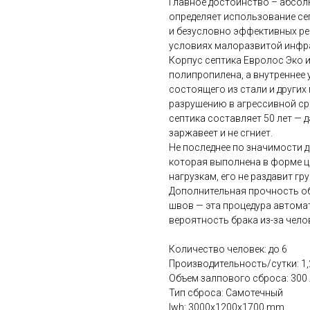
Главное достоинство – абсол
определяет использование се
и безусловно эффективных ре
условиях малоразвитой инфр
Корпус септика Евролос Эко 
полипропилена, а внутреннее 
состоящего из стали и други
разрушению в агрессивной ср
септика составляет 50 лет — д
заржавеет и не сгниет.
Не последнее по значимости 
которая выполнена в форме ц
нагрузкам, его не раздавит г
Дополнительная прочность о
швов — эта процедура автома
вероятность брака из-за чело
Количество человек: до 6
Производительность/сутки: 1,
Объем залпового сброса: 300 
Тип сброса: Самотечный
lwh: 3000x1200x1700 mm