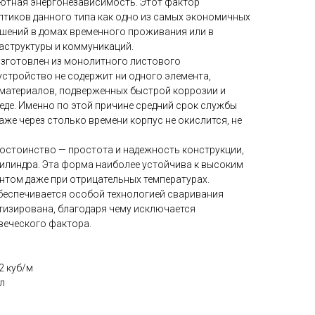
ютная энергонезависимость. Этот фактор
птиков данного типа как одно из самых экономичных
шений в домах временного проживания или в
аструктуры и коммуникаций.
изготовлен из монолитного листового
устройство не содержит ни одного элемента,
х материалов, подверженных быстрой коррозии и
еде. Именно по этой причине средний срок службы
аже через столько времени корпус не окислится, не
достоинство — простота и надежность конструкции,
илиндра. Эта форма наиболее устойчива к высоким
рунтом даже при отрицательных температурах.
беспечивается особой технологией сваривания
тизирована, благодаря чему исключается
веческого фактора.
2 куб/м
л