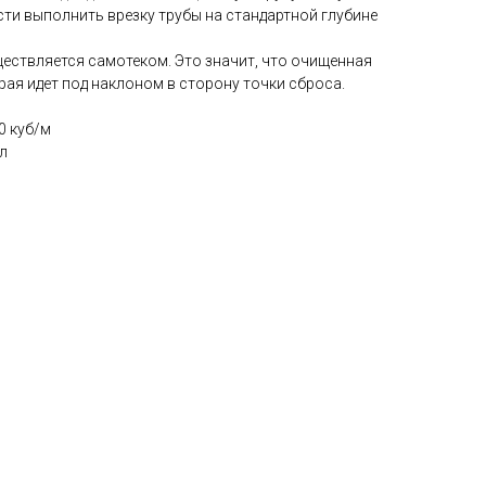
сти выполнить врезку трубы на стандартной глубине
ществляется самотеком. Это значит, что очищенная
орая идет под наклоном в сторону точки сброса.
0 куб/м
л