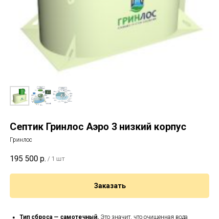
Септик Гринлос Аэро 3 низкий корпус
Гринлос
195 500
р.
/
1 шт
Заказать
Тип сброса — самотечный.
Э
то значит, что очищенная вода