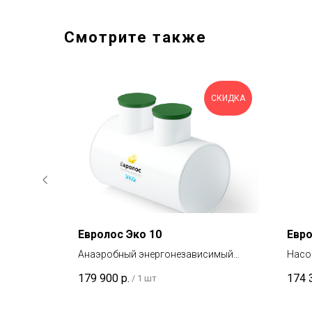
Смотрите также
СКИДКА
СКИДКА
Евролос Эко 10
Евро
ция
Анаэробный энергонезависимый
Насо
я
септик с простым устройством,
очис
179 900
р.
174 
/
1 шт
онным или
подходит для песчаных грунтов с
заго
низким уровнем грунтовых вод.
пост